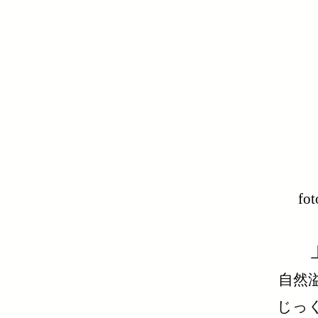
f
自然
​じ