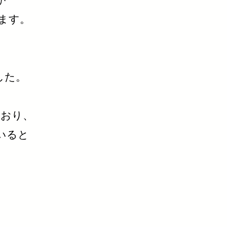
が
ます。
、
した。
ており、
いると