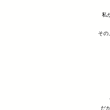
私
​そ
だ