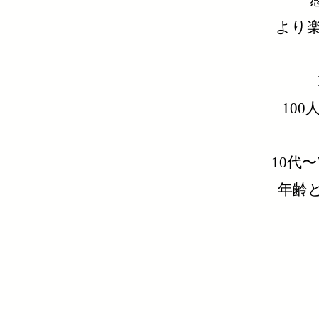
より
10
10代
年齢