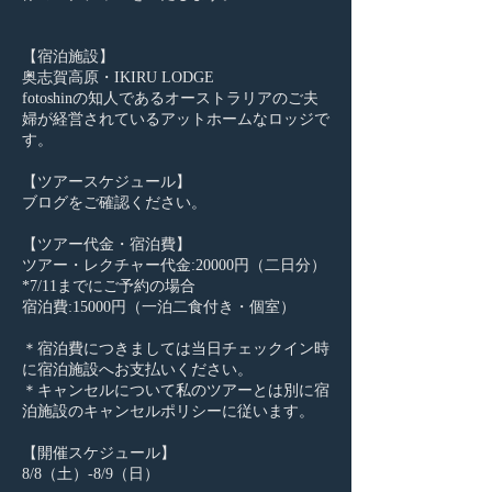
【宿泊施設】
奥志賀高原・IKIRU LODGE
fotoshinの知人であるオーストラリアのご夫
婦が経営されているアットホームなロッジで
す。
【ツアースケジュール】
ブログをご確認ください。
【ツアー代金・宿泊費】
ツアー・レクチャー代金:20000円（二日分）
*7/11までにご予約の場合
宿泊費:15000円（一泊二食付き・個室）
＊宿泊費につきましては当日チェックイン時
に宿泊施設へお支払いください。
＊キャンセルについて私のツアーとは別に宿
泊施設のキャンセルポリシーに従います。
【開催スケジュール】
8/8（土）-8/9（日）