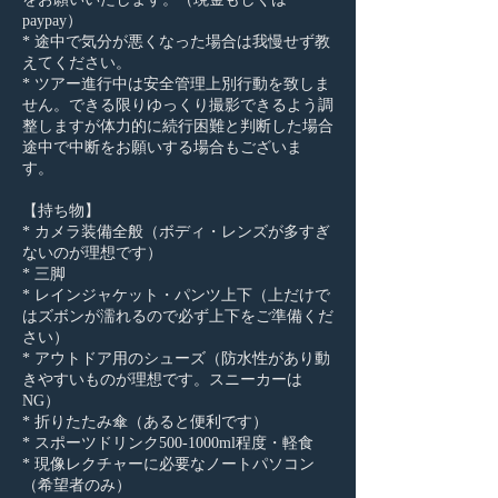
paypay）
* 途中で気分が悪くなった場合は我慢せず教
えてください。
* ツアー進行中は安全管理上別行動を致しま
せん。できる限りゆっくり撮影できるよう調
整しますが体力的に続行困難と判断した場合
途中で中断をお願いする場合もございま
す。
【持ち物】
* カメラ装備全般（ボディ・レンズが多すぎ
ないのが理想です）
* 三脚
* レインジャケット・パンツ上下（上だけで
はズボンが濡れるので必ず上下をご準備くだ
さい）
* アウトドア用のシューズ（防水性があり動
きやすいものが理想です。スニーカーは
NG）
* 折りたたみ傘（あると便利です）
* スポーツドリンク500-1000ml程度・軽食
* 現像レクチャーに必要なノートパソコン
（希望者のみ）