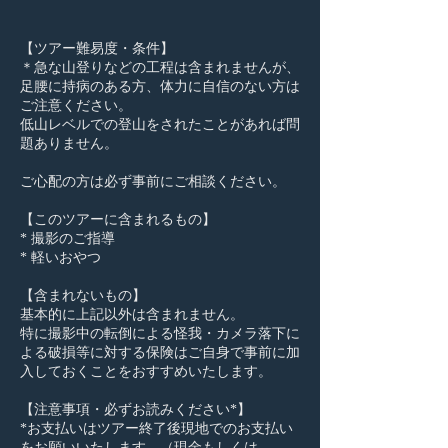
【ツアー難易度・条件】
＊急な山登りなどの工程は含まれませんが、
足腰に持病のある方、体力に自信のない方は
ご注意ください。
低山レベルでの登山をされたことがあれば問
題ありません。
ご心配の方は必ず事前にご相談ください。
【このツアーに含まれるもの】
* 撮影のご指導
* 軽いおやつ
【含まれないもの】
基本的に上記以外は含まれません。
特に撮影中の転倒による怪我・カメラ落下に
よる破損等に対する保険はご自身で事前に加
入しておくことをおすすめいたします。
【注意事項・必ずお読みください*】
*お支払いはツアー終了後現地でのお支払い
をお願いいたします。（現金もしくは