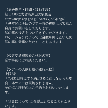
【集合場所・時間・移動手段】
初日4:00に志賀高原山の駅集合
https://maps.app.goo.gl/iAecx4VjnJGjubg49
＊基本的に今回のツアー時の移動はお客様ご
自身でお願いをしております。
私の車の後方をついてきていただきます。
ロケーションによっては台数を抑えたいため
私の車に乗車いただくこともあります。
【公共交通機関をご検討の方】
必ず事前にご相談ください。
【ツアーの人数と最小遂行人数】
上限5名
＊7月31日時点で予約が3名に達しなかった場
合、本ツアーは実施されません。
その点ご理解の上ご予約をお願いいたしま
す。
＊場合によっては5名以上となることもござ
います。