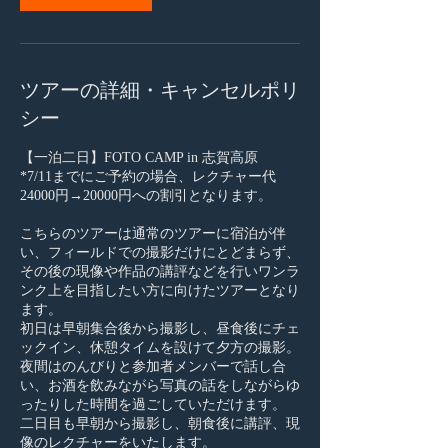
ツアーの詳細・キャンセルポリ
シー
【一泊二日】FOTO CAMP in 志賀高原
*7/11までにご予約の場合、レクチャー代
24000円→20000円への割引となります。
こちらのツアーは通常のツアーに宿泊が伴
い、フィールドでの撮影だけにとどまらず、
その後の現像や作品の講評などを行いワンラ
ンク上を目指したい方に向けたツアーとなり
ます。
初日は早朝集合後から撮影し、昼食後にチェ
ックイン、休憩タイムを設けて夕方の撮影。
夜間はのんびりと参加者メンバーで話し合
い、お酒を飲みながら写真の話をしながらゆ
ったりした時間を過ごしていただけます。
二日目も早朝から撮影し、朝食後に講評、現
像のレクチャーをいたします。