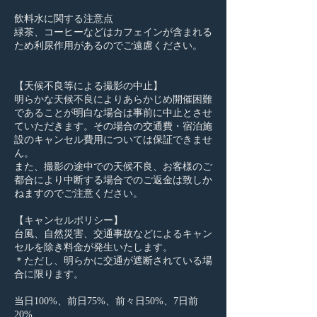
飲料水に関する注意点
緑茶、コーヒーなどはカフェインが含まれる
ため利尿作用があるのでご遠慮ください。
【天候不良等による撮影の中止】
明らかな天候不良によりあらかじめ開催困難
であることが明白な場合は事前に中止とさせ
ていただきます。その場合の交通費・宿泊施
設のキャンセル費用については保証できませ
ん。
また、撮影の途中での天候不良、お客様のご
都合により中断する場合でのご返金は致しか
ねますのでご注意ください。
【キャンセルポリシー】
台風、自然災害、交通事故などによるキャン
セルを除き料金が発生いたします。
＊ただし、明らかに交通が遮断されている場
合に限ります。
当日100%、前日75%、前々日50%、7日前
20%