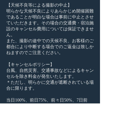
【天候不良等による撮影の中止】
明らかな天候不良によりあらかじめ開催困難
であることが明白な場合は事前に中止とさせ
ていただきます。その場合の交通費・宿泊施
設のキャンセル費用については保証できませ
ん。
また、撮影の途中での天候不良、お客様のご
都合により中断する場合でのご返金は致しか
ねますのでご注意ください。
【キャンセルポリシー】
台風、自然災害、交通事故などによるキャン
セルを除き料金が発生いたします。
＊ただし、明らかに交通が遮断されている場
合に限ります。
当日100%、前日75%、前々日50%、7日前
20%
【割引について】
リピーター様は1000円割引となります。