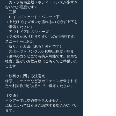
・カメラ装備全般（ボディ・レンズが多すぎ
ないのが理想です）
・三脚
・レインジャケット・パンツ上下
（上だけではズボンが濡れるので必ず上下を
ご準備ください）
・アウトドア用のシューズ
（防水性があり動きやすいものが理想です。
スニーカーはNG）
・折りたたみ傘（あると便利です）
・スポーツドリンク500-1000ml程度・軽食
（途中のコンビニでも購入可能です。簡単な
軽食、温かいお飲み物はこちらでご準備いた
します）
＊飲料水に関する注意点
緑茶、コーヒーなどはカフェインが含まれる
ため利尿作用があるのでご遠慮ください。
【交通】
当ツアーでは交通費を含みません。
場所によっては別途ご請求する場合がござい
ます。