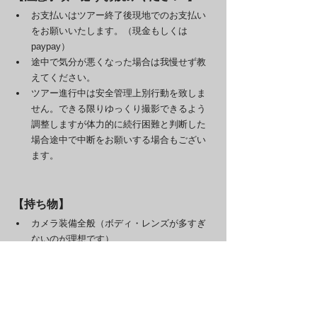
お支払いはツアー終了後現地でのお支払い
をお願いいたします。（現金もしくは
paypay）
途中で気分が悪くなった場合は我慢せず教
えてください。
ツアー進行中は安全管理上別行動を致しま
せん。できる限りゆっくり撮影できるよう
調整しますが体力的に続行困難と判断した
場合途中で中断をお願いする場合もござい
ます。
【持ち物】
カメラ装備全般（ボディ・レンズが多すぎ
ないのが理想です）
三脚
レインジャケット・パンツ上下（上だけで
はズボンが濡れるので必ず上下をご準備く
ださい）
アウトドア用のシューズ（防水性があり動