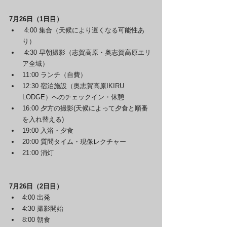
7月26日（1日目）
 4:00 集合（天候により遅くなる可能性あ
り）
 4:30 早朝撮影（志賀高原・奥志賀高原エリ
ア全域）
11:00 ランチ（自費）
12:30 宿泊施設（奥志賀高原IKIRU 
LODGE）へのチェックイン・休憩
16:00 夕方の撮影(天候によって夕食と順番
を入れ替える)
19:00 入浴・夕食
20:00 質問タイム・現像レクチャー
21:00 消灯
7月26日（2日目）
4:00 出発
4:30 撮影開始
8:00 朝食