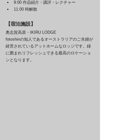
9:00 作品紹介・講評・レクチャー
11:00 時解散
【宿泊施設】
奥志賀高原・IKIRU LODGE
fotoshinの知人であるオーストラリアのご夫婦が
経営されているアットホームなロッジです。緑
に囲まれリフレッシュできる最高のロケーショ
ンとなります。